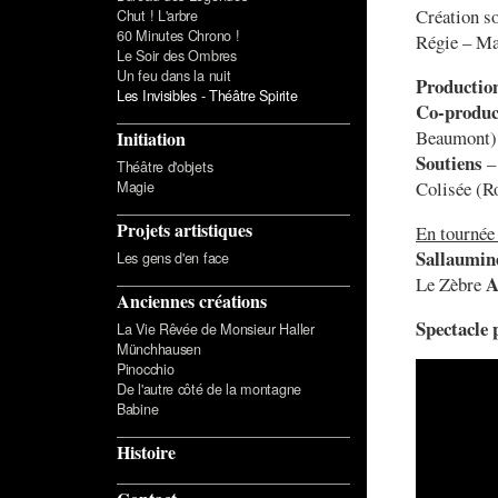
Création s
Chut ! L'arbre
60 Minutes Chrono !
Régie – Ma
Le Soir des Ombres
Un feu dans la nuit
Productio
Les Invisibles - Théâtre Spirite
Co-produc
Beaumont)
Initiation
Soutiens
– 
Théâtre d'objets
Magie
Colisée (R
Projets artistiques
En tournée
Sallaumin
Les gens d'en face
A
Le Zèbre
Anciennes créations
Spectacle 
La Vie Rêvée de Monsieur Haller
Münchhausen
Pinocchio
De l'autre côté de la montagne
Babine
Histoire