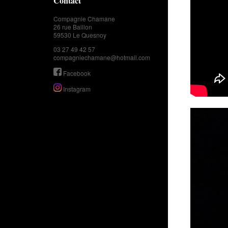
Contact
Compagnie Chamane
26 rue Baillon
59530 Le Quesnoy
03 27 49 42 57
compagniechamane@hotmail.com
Facebook
Instagram