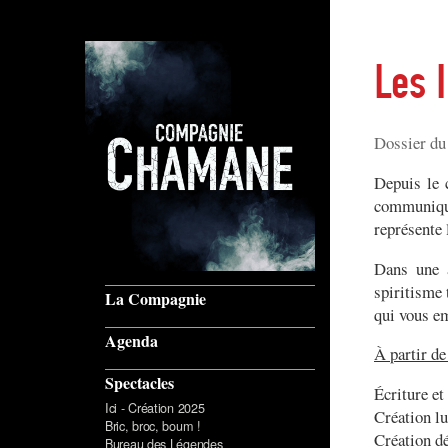
Les I
Dossier du
Depuis le 
communique
représente 
Dans une a
spiritisme 
La Compagnie
qui vous em
Agenda
À partir de
Spectacles
Écriture et
Ici - Création 2025
Création l
Bric, broc, boum !
Création d
Bureau des Légendes