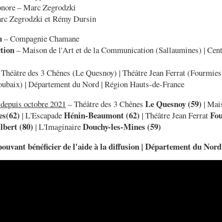
onore – Marc Zegrodzki
rc Zegrodzki et Rémy Dursin
n
– Compagnie Chamane
tion
– Maison de l'Art et de la Communication (Sallaumines) | Cen
Théâtre des 3 Chênes (Le Quesnoy) | Théâtre Jean Ferrat (Fourmies)
oubaix) | Département du Nord | Région Hauts-de-France
Le Quesnoy (59)
 depuis octobre 2021
– Théâtre des 3 Chênes
| Mai
es(62)
Hénin-Beaumont (62)
Fou
| L'Escapade
| Théâtre Jean Ferrat
lbert (80)
Douchy-les-Mines (59)
| L'Imaginaire
pouvant bénéficier de l'aide à la diffusion | Département du Nord