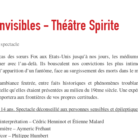
nvisibles - Théâtre Spirite
 spectacle
cas des sœurs Fox aux Etats-Unis jusqu’à nos jours, les médiums
r avec l’au-delà. Ils bousculent nos convictions les plus intim
l’apparition d’un fantôme, face au surgissement des morts dans le 
mbiance feutrée, entre faits historiques et phénomènes troublan
telle qu’elles étaient présentées au milieu du 19ème siècle. Une expér
portera aux frontières de vos propres certitudes.
 14 ans. Spectacle déconseillé aux personnes sensibles et épileptique
 interprétation – Cédric Henninot et Étienne Malard
umière – Aymeric Fréhaut
écor – Philippe Humbert